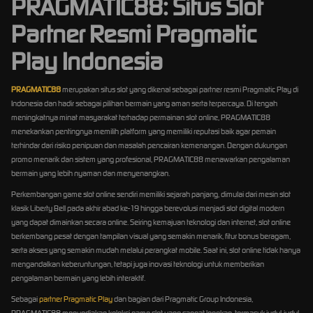
PRAGMATIC88: Situs Slot
Partner Resmi Pragmatic
Play Indonesia
PRAGMATIC88
merupakan situs slot yang dikenal sebagai partner resmi Pragmatic Play di
Indonesia dan hadir sebagai pilihan bermain yang aman serta terpercaya. Di tengah
meningkatnya minat masyarakat terhadap permainan slot online, PRAGMATIC88
menekankan pentingnya memilih platform yang memiliki reputasi baik agar pemain
terhindar dari risiko penipuan dan masalah pencairan kemenangan. Dengan dukungan
promo menarik dan sistem yang profesional, PRAGMATIC88 menawarkan pengalaman
bermain yang lebih nyaman dan menyenangkan.
Perkembangan game slot online sendiri memiliki sejarah panjang, dimulai dari mesin slot
klasik Liberty Bell pada akhir abad ke-19 hingga berevolusi menjadi slot digital modern
yang dapat dimainkan secara online. Seiring kemajuan teknologi dan internet, slot online
berkembang pesat dengan tampilan visual yang semakin menarik, fitur bonus beragam,
serta akses yang semakin mudah melalui perangkat mobile. Saat ini, slot online tidak hanya
mengandalkan keberuntungan, tetapi juga inovasi teknologi untuk memberikan
pengalaman bermain yang lebih interaktif.
Sebagai
partner Pragmatic Play
dan bagian dari Pragmatic Group Indonesia,
PRAGMATIC88 menyediakan koleksi game slot yang sangat lengkap, termasuk judul-judul