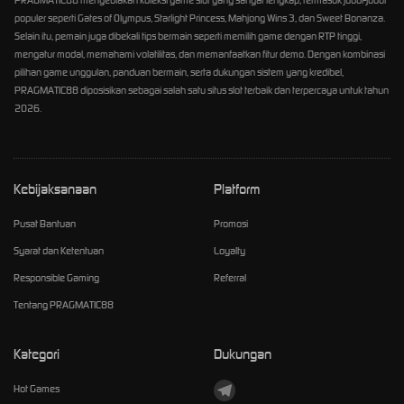
populer seperti Gates of Olympus, Starlight Princess, Mahjong Wins 3, dan Sweet Bonanza.
Selain itu, pemain juga dibekali tips bermain seperti memilih game dengan RTP tinggi,
mengatur modal, memahami volatilitas, dan memanfaatkan fitur demo. Dengan kombinasi
pilihan game unggulan, panduan bermain, serta dukungan sistem yang kredibel,
PRAGMATIC88 diposisikan sebagai salah satu situs slot terbaik dan terpercaya untuk tahun
2026.
Kebijaksanaan
Platform
Pusat Bantuan
Promosi
Syarat dan Ketentuan
Loyalty
Responsible Gaming
Referral
Tentang PRAGMATIC88
Kategori
Dukungan
Hot Games