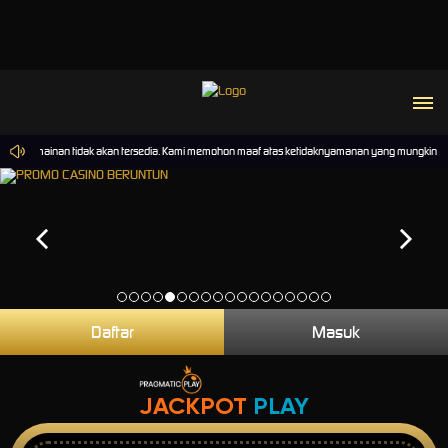
orts permainan tidak akan tersedia. Kami memohon maaf atas ketidaknyamanan yang mungkin diti
Daftar
Masuk
JACKPOT
PLAY