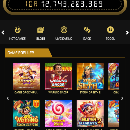
IDR
12,743,203,369
HOT GAMES
SLOTS
LIVE CASINO
RACE
TOGEL
OL
GAME POPULER
GATES OF OLYMPUS POP
WARUNG GACOR
STORM OF SETH 2
GOYANG GAI
WUKONG - BLACK SCATTER
SWEET BONANZA 2500
SUPER ELEMENTS 2
PIRATE QUEST 1