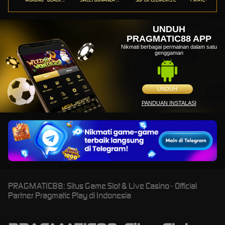
UNDUH
PRAGMATIC88 APP
Nikmati berbagai permainan dalam satu
genggaman
UNDUH
PANDUAN INSTALASI
PRAGMATIC88: Situs Game Slot & Live Casino - Official
Partner Pragmatic Play di Indonesia