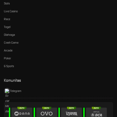
Slots
Live Casino
Race
Togel
Olahraga
Crash Game
Arcade
Poker
E-Sports
Komunitas
Telegram