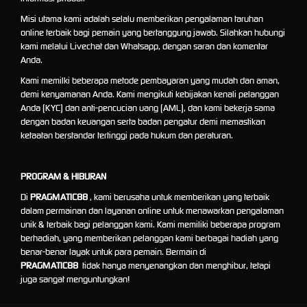
Misi utama kami adalah selalu memberikan pengalaman taruhan
online terbaik bagi pemain yang bertanggung jawab. Silahkan hubungi
kami melalui Livechat dan Whatsapp, dengan saran dan komentar
Anda.
Kami memilki beberapa metode pembayaran yang mudah dan aman,
demi kenyamanan Anda. Kami mengikuti kebijakan kenali pelanggan
Anda (KYC) dan anti-pencucian uang (AML), dan kami bekerja sama
dengan badan keuangan serta badan pengatur demi memastikan
ketaatan berstandar tertinggi pada hukum dan peraturan.
PROGRAM & HIBURAN
Di
PRAGMATIC88
, kami berusaha untuk memberikan yang terbaik
dalam permainan dan layanan online untuk menawarkan pengalaman
unik & terbaik bagi pelanggan kami. Kami memiliki beberapa program
berhadiah, yang memberikan pelanggan kami berbagai hadiah yang
benar-benar layak untuk para pemain. Bermain di
PRAGMATIC88
tidak hanya menyenangkan dan menghibur, tetapi
juga sangat menguntungkan!