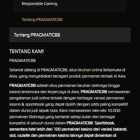
Responsible Gaming
Tentang PRAGMATIC88
Tentang PRAGMATIC88
TENTANG KAMI
PRAGMATIC88
Selamat datang di PRAGMATIC88, situs
taruhan online
terkemuka di
Asia, yang menyediakan beragam produk permainan terbaik di Asia.
PRAGMATIC88
adalah situs permainan taruhan olahraga hingga
kasino terkemuka dan terpercaya di Asia,
PRAGMATIC88
menawarkan
pengalaman judi online terbaik dengan berbagai variasi permainan
kasino & sportsbook yang dapat dipilih dengan odds paling kompetitif
dalam dunia judi sepak bola. Kami menawarkan rata-rata 10.000
permainan Olahraga yang berbeda setiap bulan dan berbagai
kompetisi di seluruh dunia dalam
PRAGMATIC88
Sportsbook,
sementara total lebih dari 100 permainan kasino dari variasi bakarat,
slot, roulette dan permainan kasino lainnya dapat dimainkan di