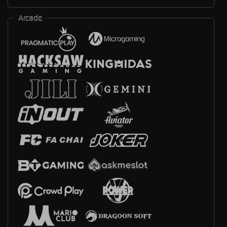
Arcade