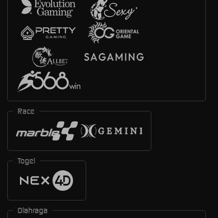
Race
Togel
Olahraga