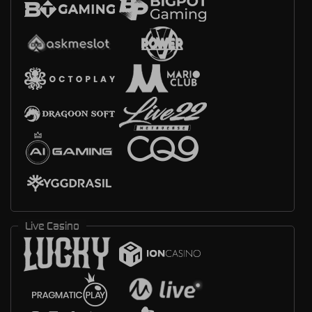
Live Casino