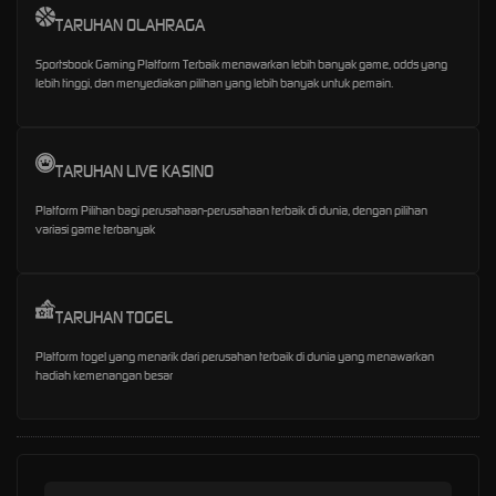
TARUHAN OLAHRAGA
Sportsbook Gaming Platform Terbaik menawarkan lebih banyak game, odds yang
lebih tinggi, dan menyediakan pilihan yang lebih banyak untuk pemain.
TARUHAN LIVE KASINO
Platform Pilihan bagi perusahaan-perusahaan terbaik di dunia, dengan pilihan
variasi game terbanyak
TARUHAN TOGEL
Platform togel yang menarik dari perusahan terbaik di dunia yang menawarkan
hadiah kemenangan besar