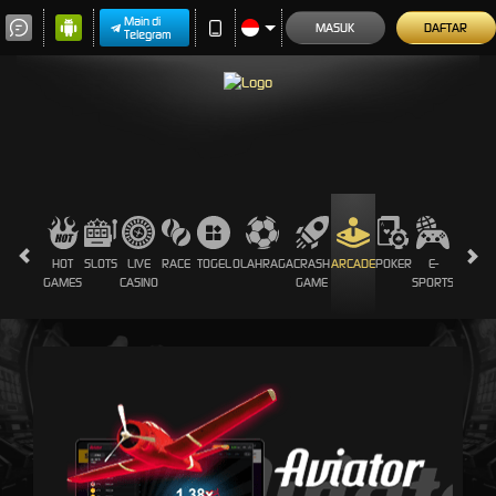
Main di
MASUK
DAFTAR
Telegram
HOT
SLOTS
LIVE
RACE
TOGEL
OLAHRAGA
CRASH
ARCADE
POKER
E-
PROMO
GAMES
CASINO
GAME
SPORTS