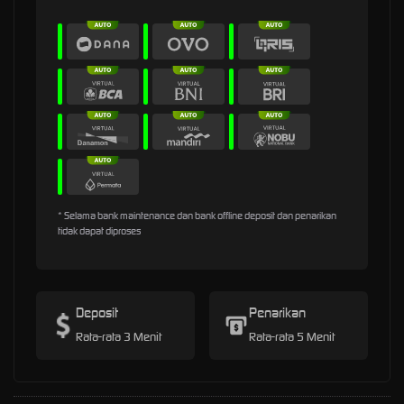
* Selama bank maintenance dan bank offline deposit dan penarikan
tidak dapat diproses
Deposit
Penarikan
Rata-rata 3 Menit
Rata-rata 5 Menit