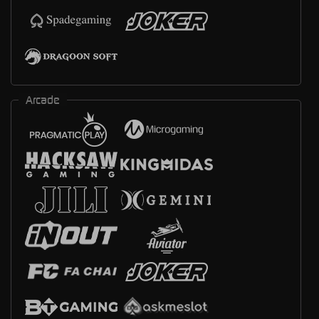
Arcade