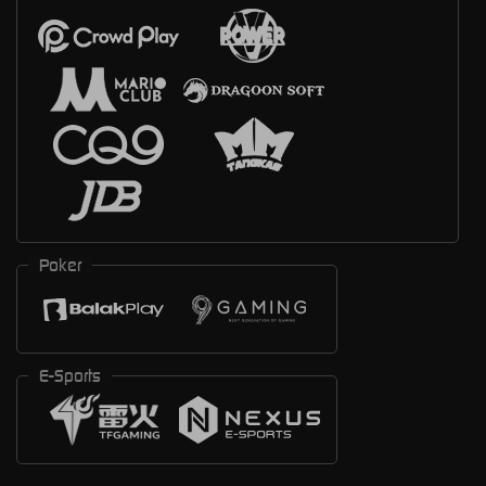
Poker
E-Sports