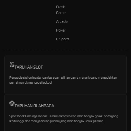
Crash
Game
Arcade
Poker
E-Sports
TARUHAN SLOT
Penyedia slot online dengan beragam pilihan game menarik yang memudahkan
pemain untuk mencapai jackpot
TARUHAN OLAHRAGA
Sportsbook Gaming Platform Terbaik menawarkan lebih banyak game, odds yang
lebih tinggi, dan menyediakan pilihan yang lebih banyak untuk pemain.