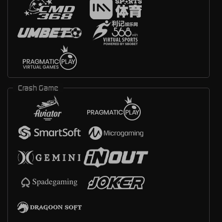
Crash Game