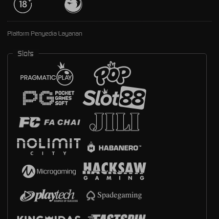
Platform Penyedia Layanan
Slots