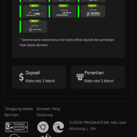
* Selama bank maintenance dan bank offline deposit dan penarikan
tidak dapat diproses
Deposit
Penarikan
Rata-rata 3 Menit
Rata-rata 5 Menit
Tanggung Jawab
Browser Yang
Bermain
Didukung
©2026 PRAGMATIC88. Hak cipta
dilindungi | 18+