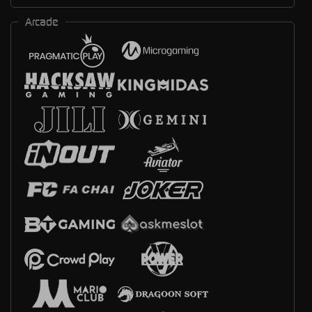
Arcade