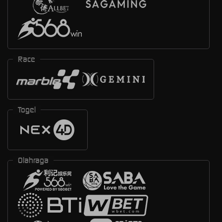
Race
Togel
Olahraga