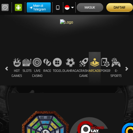
Main di
MASUK
DAFTAR
Telegram
HOT
SLOTS
LIVE
RACE
TOGEL
OLAHRAGA
CRASH
ARCADE
POKER
E-
PROMO
GAMES
CASINO
GAME
SPORTS