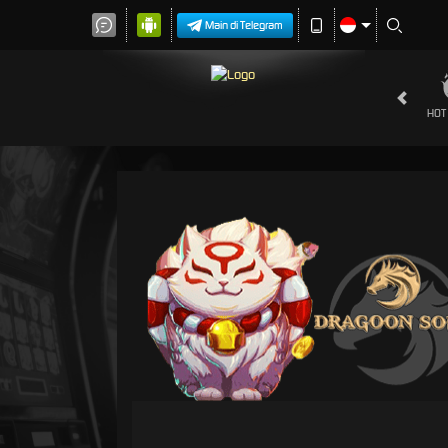
Main di Telegram
HOT