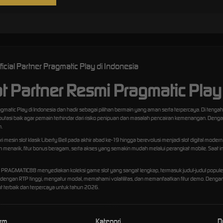
cial Partner Pragmatic Play di Indonesia
t Partner Resmi Pragmatic Play
agmatic Play di Indonesia dan hadir sebagai pilihan bermain yang aman serta terpercaya. Di teng
tasi baik agar pemain terhindar dari risiko penipuan dan masalah pencairan kemenangan. Den
.
i mesin slot klasik Liberty Bell pada akhir abad ke-19 hingga berevolusi menjadi slot digital mode
 menarik, fitur bonus beragam, serta akses yang semakin mudah melalui perangkat mobile. Saat in
 PRAGMATIC88 menyediakan koleksi game slot yang sangat lengkap, termasuk judul-judul populer s
ame dengan RTP tinggi, mengatur modal, memahami volatilitas, dan memanfaatkan fitur demo. Deng
ot terbaik dan terpercaya untuk tahun 2026.
orm
Kategori
D