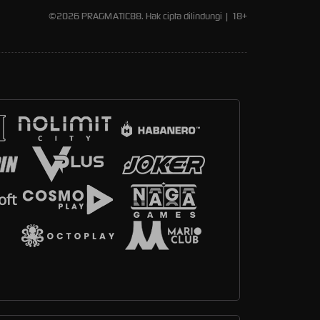
©2026 PRAGMATIC88. Hak cipta dilindungi | 18+