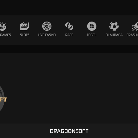
 GAMES
SLOTS
LIVE CASINO
RACE
TOGEL
OLAHRAGA
CRASH
DRAGOONSOFT