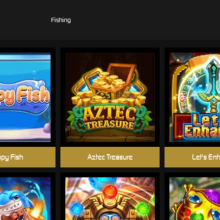
Fishing
py Fish
Aztec Treasure
Let's En