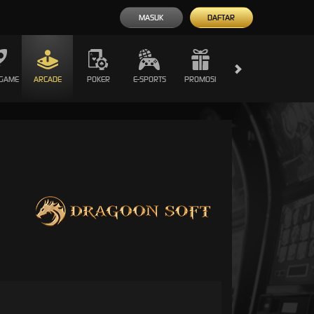
MASUK
DAFTAR
 GAME
ARCADE
POKER
E-SPORTS
PROMOSI