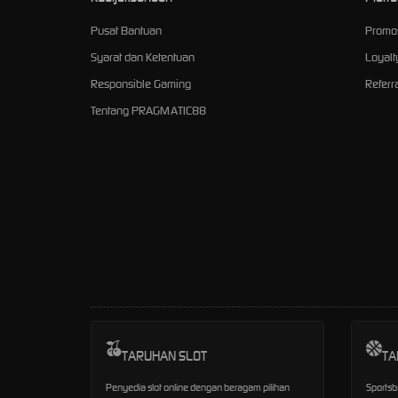
Pusat Bantuan
Promo
Syarat dan Ketentuan
Loyalt
Responsible Gaming
Referr
Tentang PRAGMATIC88
TARUHAN SLOT
TA
Penyedia slot online dengan beragam pilihan
Sportsb