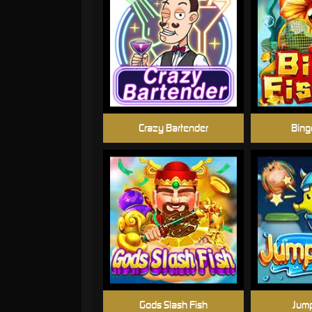
Crazy Bartender
Bing
Gods Slash Fish
Jum