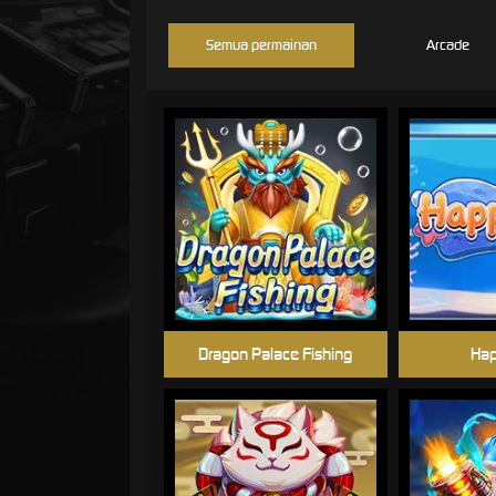
Semua permainan
Arcade
Dragon Palace Fishing
Hap