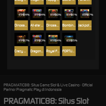
RTP
84%
RTP
84%
RTP
90%
RTP
81%
RTP
87%
Dinosaur Tycoon II
All-star Fishing
Dinosaur Tycoon
Bombing Fishing
Jackpot Fishing
RTP
87%
RTP
83%
RTP
94%
RTP
85%
Crazy Hunter 2
Dragon Treasure
Royal Fishing
FORTUNE ZOMBIE
PRAGMATIC88: Situs Game Slot & Live Casino - Official
Partner Pragmatic Play di Indonesia
PRAGMATIC88: Situs Slot