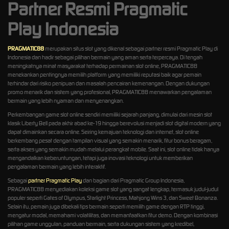
Partner Resmi Pragmatic
Play Indonesia
PRAGMATIC88
merupakan situs slot yang dikenal sebagai partner resmi Pragmatic Play di
Indonesia dan hadir sebagai pilihan bermain yang aman serta terpercaya. Di tengah
meningkatnya minat masyarakat terhadap permainan slot online, PRAGMATIC88
menekankan pentingnya memilih platform yang memiliki reputasi baik agar pemain
terhindar dari risiko penipuan dan masalah pencairan kemenangan. Dengan dukungan
promo menarik dan sistem yang profesional, PRAGMATIC88 menawarkan pengalaman
bermain yang lebih nyaman dan menyenangkan.
Perkembangan game slot online sendiri memiliki sejarah panjang, dimulai dari mesin slot
klasik Liberty Bell pada akhir abad ke-19 hingga berevolusi menjadi slot digital modern yang
dapat dimainkan secara online. Seiring kemajuan teknologi dan internet, slot online
berkembang pesat dengan tampilan visual yang semakin menarik, fitur bonus beragam,
serta akses yang semakin mudah melalui perangkat mobile. Saat ini, slot online tidak hanya
mengandalkan keberuntungan, tetapi juga inovasi teknologi untuk memberikan
pengalaman bermain yang lebih interaktif.
Sebagai
partner Pragmatic Play
dan bagian dari Pragmatic Group Indonesia,
PRAGMATIC88 menyediakan koleksi game slot yang sangat lengkap, termasuk judul-judul
populer seperti Gates of Olympus, Starlight Princess, Mahjong Wins 3, dan Sweet Bonanza.
Selain itu, pemain juga dibekali tips bermain seperti memilih game dengan RTP tinggi,
mengatur modal, memahami volatilitas, dan memanfaatkan fitur demo. Dengan kombinasi
pilihan game unggulan, panduan bermain, serta dukungan sistem yang kredibel,