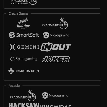
Crash Game
Arcade