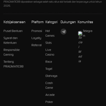
PRAGMATIC88 diposisikan sebagai salah satu situs slot terbaik dan terpercaya untuk tahun
2026.
Kebijaksanaan
Platform
Kategori
Dukungan
Komunitas
Pusat Bantuan
Promosi
Hot
Telegra
Games
m
Syarat dan
Loyalty
Ketentuan
Slots
Referral
Responsible
Live
Gaming
Casino
Tentang
Race
PRAGMATIC88
Togel
Olahraga
Crash
Game
Arcade
Poker