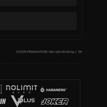
©2026 PRAGMATIC88. Hak cipta dilindungi | 18+