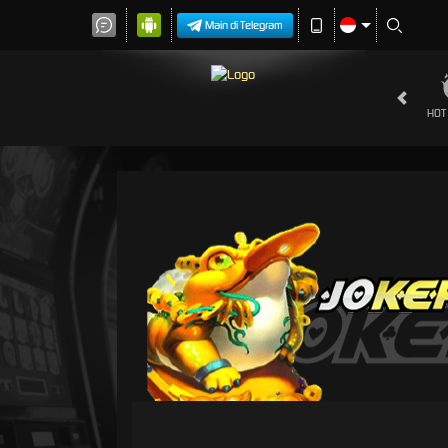
Main di Telegram
HOT