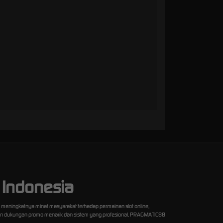
 Indonesia
ah meningkatnya minat masyarakat terhadap permainan slot online,
gan dukungan promo menarik dan sistem yang profesional, PRAGMATIC88