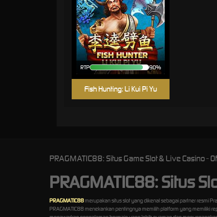
RTP
90%
Fish Hunting: Li Kui Pi Yu
PRAGMATIC88: Situs Game Slot & Live Casino - Offi
PRAGMATIC88: Situs Slo
PRAGMATIC88
merupakan situs slot yang dikenal sebagai partner resmi Pr
PRAGMATIC88 menekankan pentingnya memilih platform yang memiliki repu