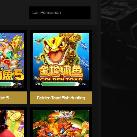
93%
RTP
91%
ish 5
Golden Toad Fish Hunting