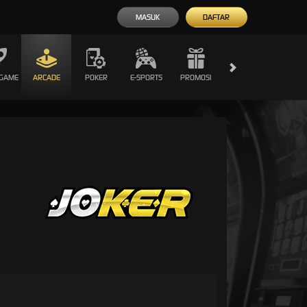
MASUK
DAFTAR
 GAME
ARCADE
POKER
E-SPORTS
PROMOSI