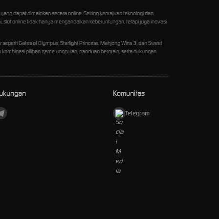
rn yang dapat dimainkan secara online. Seiring kemajuan teknologi dan
i, slot online tidak hanya mengandalkan keberuntungan, tetapi juga inovasi
eperti Gates of Olympus, Starlight Princess, Mahjong Wins 3, dan Sweet
an kombinasi pilihan game unggulan, panduan bermain, serta dukungan
ukungan
Komunitas
Telegram