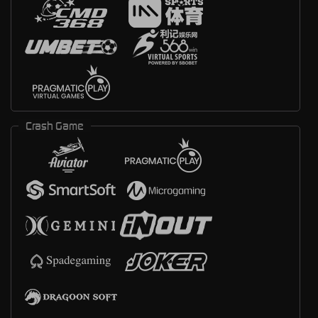
Crash Game