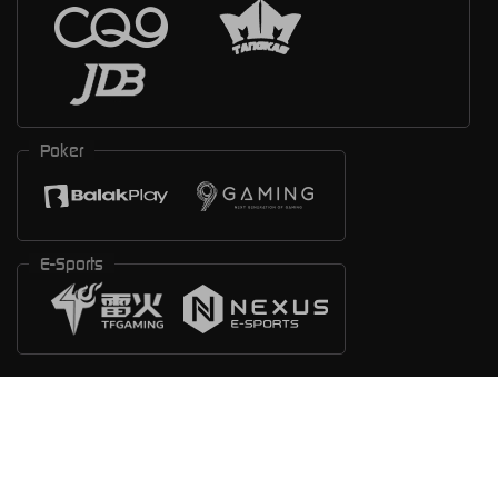
Poker
E-Sports