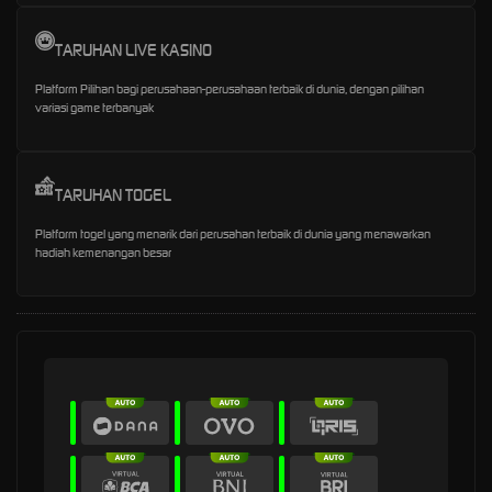
TARUHAN LIVE KASINO
Platform Pilihan bagi perusahaan-perusahaan terbaik di dunia, dengan pilihan
variasi game terbanyak
TARUHAN TOGEL
Platform togel yang menarik dari perusahan terbaik di dunia yang menawarkan
hadiah kemenangan besar