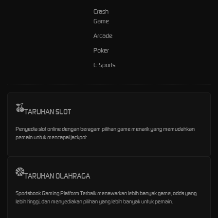
Crash
Game
Arcade
Poker
E-Sports
TARUHAN SLOT
Penyedia slot online dengan beragam pilihan game menarik yang memudahkan
pemain untuk mencapai jackpot
TARUHAN OLAHRAGA
Sportsbook Gaming Platform Terbaik menawarkan lebih banyak game, odds yang
lebih tinggi, dan menyediakan pilihan yang lebih banyak untuk pemain.