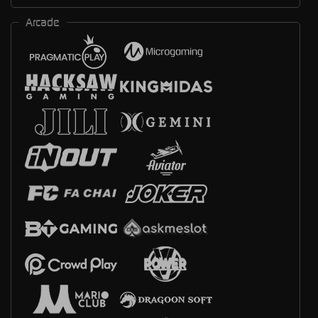
Arcade