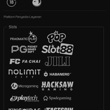
Platform Penyedia Layanan
Slots