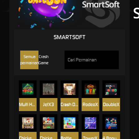
SMARTSOFT
Semua
Crash
permainan
Game
Multi Hot Wheel
JetX3
Crash Duel X
RodeoX
DoubleX
ChickenWays
Chicken Highway
Bottle Mania
TowerX
4 Bonuses Bonanza