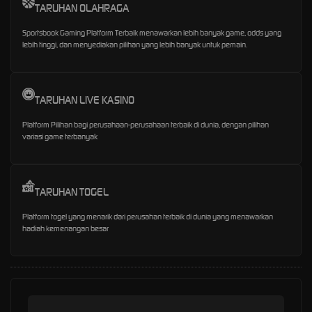
TARUHAN OLAHRAGA
Sportsbook Gaming Platform Terbaik menawarkan lebih banyak game, odds yang
lebih tinggi, dan menyediakan pilihan yang lebih banyak untuk pemain.
TARUHAN LIVE KASINO
Platform Pilihan bagi perusahaan-perusahaan terbaik di dunia, dengan pilihan
variasi game terbanyak
TARUHAN TOGEL
Platform togel yang menarik dari perusahan terbaik di dunia yang menawarkan
hadiah kemenangan besar