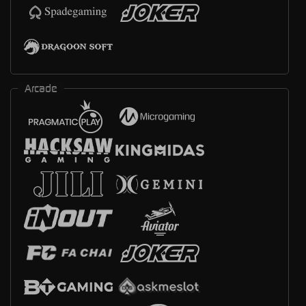
Arcade