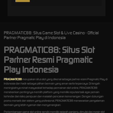
PRAGMATIC88: Situs Game Slot & Live Casino - Official
Partner Pragmatic Play di Indonesia
PRAGMATIC88: Situs Slot
Partner Resmi Pragmatic
Play Indonesia
PRAGMATIC88
merupakan situs slot yang dikenal sebagai partner resmi Pragmatic Play di
Indonesia dan hadir sebagai pilihan bermain yang aman serta terpercaya. Di tengah
meningkatnya minat masyarakat terhadap permainan slot online, PRAGMATIC88
menekankan pentingnya memilih platform yang memiliki reputasi baik agar pemain
terhindar dari risiko penipuan dan masalah pencairan kemenangan. Dengan dukungan
promo menarik dan sistem yang profesional, PRAGMATIC88 menawarkan pengalaman
bermain yang lebih nyaman dan menyenangkan.
Perkembangan game slot online sendiri memiliki sejarah panjang, dimulai dari mesin slot