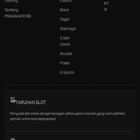
Gaming
Casino
Tentang
Race
PRAGMATIC88
Togel
Olahraga
Crash
Game
Arcade
Poker
E-Sports
TARUHAN SLOT
Penyedia slot online dengan beragam pilihan game menarik yang memudahkan
pemain untuk mencapai jackpot