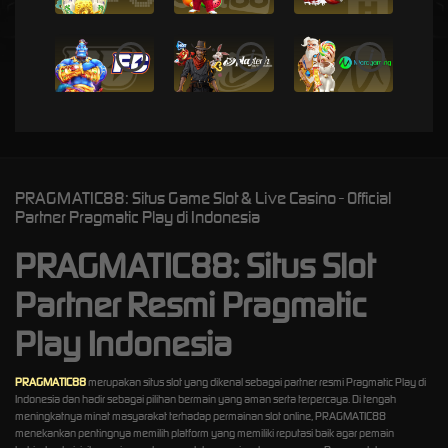
i
i
i
PRAGMATIC88: Situs Game Slot & Live Casino - Official
Partner Pragmatic Play di Indonesia
PRAGMATIC88: Situs Slot
Partner Resmi Pragmatic
Play Indonesia
PRAGMATIC88
merupakan situs slot yang dikenal sebagai partner resmi Pragmatic Play di
Indonesia dan hadir sebagai pilihan bermain yang aman serta terpercaya. Di tengah
meningkatnya minat masyarakat terhadap permainan slot online, PRAGMATIC88
menekankan pentingnya memilih platform yang memiliki reputasi baik agar pemain