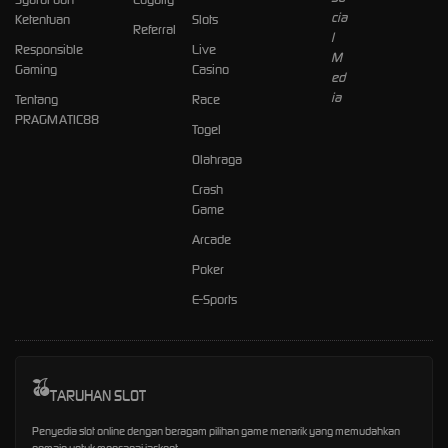
Ketentuan
Slots
Referral
Responsible
Live
Gaming
Casino
Tentang
Race
PRAGMATIC88
Togel
Olahraga
Crash
Game
Arcade
Poker
E-Sports
TARUHAN SLOT
Penyedia slot online dengan beragam pilihan game menarik yang memudahkan
pemain untuk mencapai jackpot