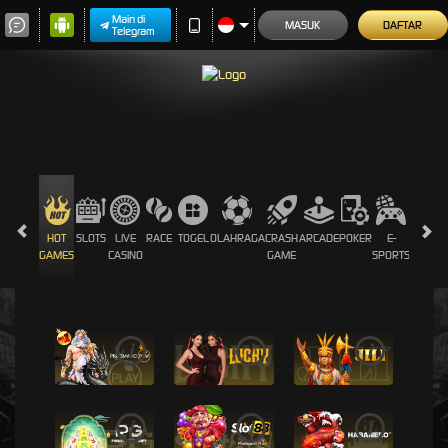
Main di
MASUK
DAFTAR
Telegram
HOT
SLOTS
LIVE
RACE
TOGEL
OLAHRAGA
CRASH
ARCADE
POKER
E-
PROMO
GAMES
CASINO
GAME
SPORTS
i
i
i
i
i
i