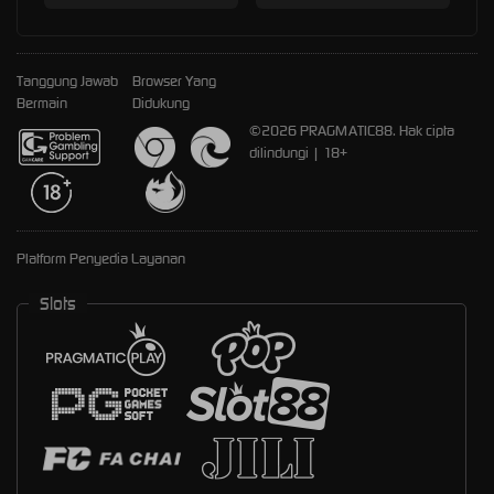
Tanggung Jawab
Browser Yang
Bermain
Didukung
©2026 PRAGMATIC88. Hak cipta
dilindungi | 18+
Platform Penyedia Layanan
Slots