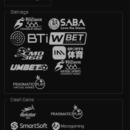
Olahraga
Crash Game