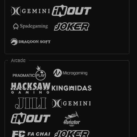
Arcade