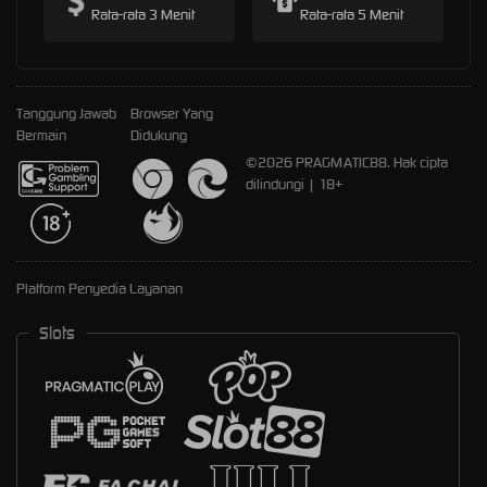
Rata-rata 3 Menit
Rata-rata 5 Menit
Tanggung Jawab
Browser Yang
Bermain
Didukung
©2026 PRAGMATIC88. Hak cipta
dilindungi | 18+
Platform Penyedia Layanan
Slots