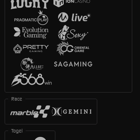
Race
Togel