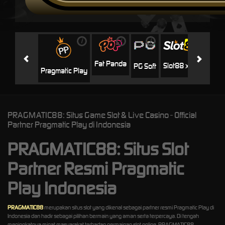
i
i
i
i
i
Facha
Fat Panda
Slot88 x PP
PG Soft
Pragmatic Play
PRAGMATIC88: Situs Game Slot & Live Casino - Official
Partner Pragmatic Play di Indonesia
PRAGMATIC88: Situs Slot
Partner Resmi Pragmatic
Play Indonesia
PRAGMATIC88
merupakan situs slot yang dikenal sebagai partner resmi Pragmatic Play di
Indonesia dan hadir sebagai pilihan bermain yang aman serta terpercaya. Di tengah
meningkatnya minat masyarakat terhadap permainan slot online, PRAGMATIC88