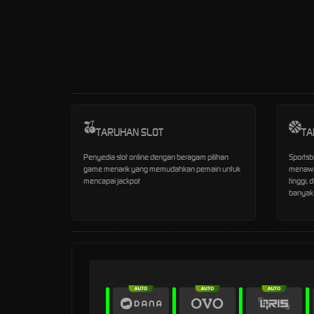
TARUHAN SLOT
TA
Penyedia slot online dengan beragam pilihan
Sportsb
game menarik yang memudahkan pemain untuk
menawar
mencapai jackpot
tinggi,
banyak 