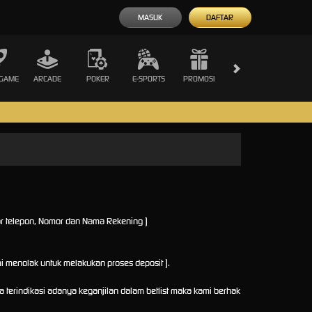
MASUK
DAFTAR
 GAME
ARCADE
POKER
E-SPORTS
PROMOSI
or telepon, Nomor dan Nama Rekening )
ami menolak untuk melakukan proses deposit ).
ika terindikasi adanya keganjilan dalam betlist maka kami berhak