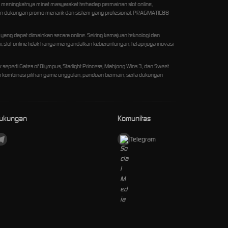
ah meningkatnya minat masyarakat terhadap permainan slot online,
gan dukungan promo menarik dan sistem yang profesional, PRAGMATIC88
rn yang dapat dimainkan secara online. Seiring kemajuan teknologi dan
i, slot online tidak hanya mengandalkan keberuntungan, tetapi juga inovasi
eperti Gates of Olympus, Starlight Princess, Mahjong Wins 3, dan Sweet
an kombinasi pilihan game unggulan, panduan bermain, serta dukungan
ukungan
Komunitas
Telegram