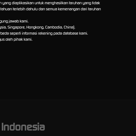
 yang diaplikasikan untuk menghasilkan taruhan yang tidak
itahuan terlebih dahulu dan semua kemenangan dari taruhan
ggung jawab kami.
sia, Singapore, Hongkong, Cambodia, China).
rbeda seperti informasi rekening pada database kami.
us oleh pihak kami.
 Indonesia