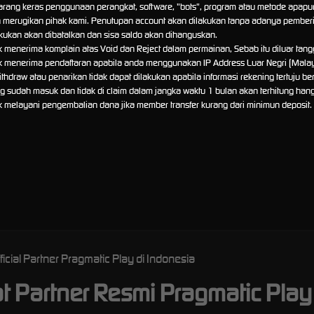
rang keras penggunaan perangkat, software, "bots", program atau metode apapun
 merugikan pihak kami. Penutupan account akan dilakukan tanpa adanya pember
kukan akan dibatalkan dan sisa saldo akan dihanguskan.
k menerima komplain atas Void dan Reject dalam permainan, Sebab itu diluar tan
k menerima pendaftaran apabila anda menggunakan IP Address Luar Negri (Malay
thdraw atau penarikan tidak dapat dilakukan apabila informasi rekening tertuju be
 sudah masuk dan tidak di claim dalam jangka waktu 1 bulan akan terhitung hang
k melayani pengembalian dana jika member transfer kurang dari minimun deposit.
cial Partner Pragmatic Play di Indonesia
t Partner Resmi Pragmatic Play