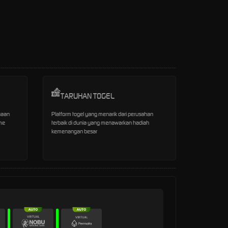
TARUHAN TOGEL
haan
Platform togel yang menarik dari perusahan
ame
terbaik di dunia yang menawarkan hadiah
kemenangan besar