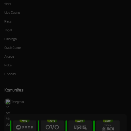
Slots
Live Casino
Race
Togel
Olahraga
Crash Game
Arcade
Poker
E-Sports
Komunitas
Telegram