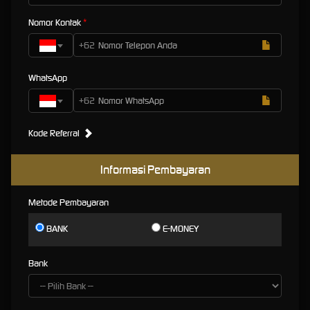
PRAGMATIC88: Situs Slot
Nomor Kontak
Partner Resmi Pragmatic
+62
Play Indonesia
WhatsApp
PRAGMATIC88
merupakan situs slot yang dikenal sebagai partner resmi Pragmatic Play di
+62
Indonesia dan hadir sebagai pilihan bermain yang aman serta terpercaya. Di tengah
meningkatnya minat masyarakat terhadap permainan slot online, PRAGMATIC88
menekankan pentingnya memilih platform yang memiliki reputasi baik agar pemain
Kode Referral
terhindar dari risiko penipuan dan masalah pencairan kemenangan. Dengan dukungan
promo menarik dan sistem yang profesional, PRAGMATIC88 menawarkan pengalaman
Informasi Pembayaran
bermain yang lebih nyaman dan menyenangkan.
Perkembangan game slot online sendiri memiliki sejarah panjang, dimulai dari mesin slot
Metode Pembayaran
klasik Liberty Bell pada akhir abad ke-19 hingga berevolusi menjadi slot digital modern
yang dapat dimainkan secara online. Seiring kemajuan teknologi dan internet, slot online
BANK
E-MONEY
berkembang pesat dengan tampilan visual yang semakin menarik, fitur bonus beragam,
serta akses yang semakin mudah melalui perangkat mobile. Saat ini, slot online tidak hanya
mengandalkan keberuntungan, tetapi juga inovasi teknologi untuk memberikan
Bank
pengalaman bermain yang lebih interaktif.
Sebagai
partner Pragmatic Play
dan bagian dari Pragmatic Group Indonesia,
PRAGMATIC88 menyediakan koleksi game slot yang sangat lengkap, termasuk judul-judul